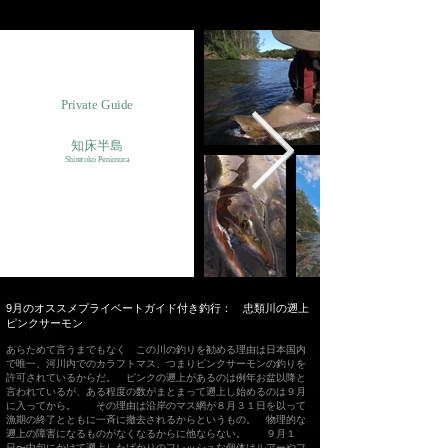
Private Guide
知床半島
​Shiretoko Peninsura
​9月のオススメプライベートガイド付き釣行： 忠類川の遡上
ピンクサーモン
あらためて言うまでもなく この川の釣りを勧める理由は日本国内
で唯一、河川内でのカラフトマス、つまりピンクサーモンの釣りを
許可されているからだ。 ピンクの遡上があるのは例年お盆以降と
言われているが、ある程度の数がまとまって遡上し始めるのは９月
に入ってから。 その理由は沿岸のマス網が８月３１日を以って
漁期の終了とともに一斉に撤去されるからというもの。 物理的な
遡上の障害になるものがなくなるからに他ならない。 ９月１
日〜中旬にかけて遡上したばかりのフレッシュな個体はルアーやフ