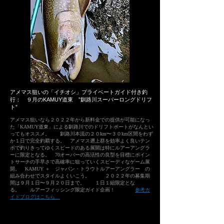
​アメマス狙いの「イチオシ」プライベートガイド付き釣
行： ９月のKAMUY道東 ”釧路川スーパーロングドリフ
ト”
アメマス狙いなら２０２２年から新料金での提供が可能になっ
た「KAMUY道東」による釧路川でのドリフトボートがなんとい
ってもオススメ。 釧路川本流の２０km〜３０km区間をわず
か１日で完全釣覇する。 アメマス遡上群を効率よく良いテン
ポで釣りきってゆくスピードのある展開は特にルアーアングラ
ーに限定となる。 70オーバーの高活性の良型を目標にポイン
トサーチの手早さで高確率に狙っていくスピーディなゲーム展
開。 KAMUY ＋ ジャパン・トラウトルアーアングラー の
組み合わせでスタイルよくいこう。 ２０２２年の募集期
間は９月１日〜９月２０日まで。 １日１組限定とな
る。 ルアーフィッシング限定ガイド企画！
参考ガ
イドブログはこちら