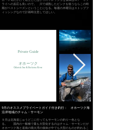
ライへの反応も良いので。 川で成熟したピンクを狙うならこの時
期がベストシーズンということになる。毎週の木曜日はストップフ
ィッシングなので計画時注意してほしい。
Private Guide
オホーツク
Okhotsk Sea & Shokotsu River
​9月のオススメプライベートガイド付き釣行： オホーツク海
沿岸地域のチャム・サーモン
９月は北海道じゅうどこに行ってもサーモンの釣り一色とな
る。 国内の一般種で最も大型化するのはチャム・サーモンだが
オホーツク海と道南の噴火湾の個体が中でも大型のものが釣れるこ