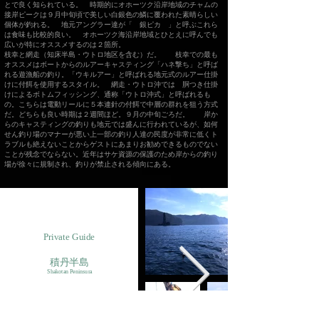
とで良く知られている。 時期的にオホーツク沿岸地域のチャムの
接岸ピークは９月中旬頃で美しい白銀色の鱗に覆われた素晴らしい
個体が釣れる。 地元アングラー達が「 銀ピカ 」と呼ぶこれら
は食味も比較的良い。 オホーツク海沿岸地域とひとえに呼んでも
広いが特にオススメするのは２箇所。
枝幸と網走（知床半島・ウトロ地区を含む）だ。 枝幸での最も
オススメはボートからのルアーキャスティング「ハネ撃ち」と呼ば
れる遊漁船の釣り。「ウキルアー」と呼ばれる地元式のルアー仕掛
けに付餌を使用するスタイル。 網走・ウトロ沖では 胴つき仕掛
けによるボトムフィッシング、通称「ウトロ沖式」と呼ばれるも
の。こちらは電動リールに５本連針の付餌で中層の群れを狙う方式
だ。どちらも良い時期は２週間ほど。９月の中旬ごろだ。 岸か
らのキャスティングの釣りも地元では盛んに行われているが、如何
せん釣り場のマナーが悪い上一部の釣り人達の民度が非常に低くト
ラブルも絶えないことからゲストにあまりお勧めできるものでない
ことが残念でならない。近年はサケ資源の保護のため岸からの釣り
場が徐々に規制され、釣りが禁止される傾向にある。
Private Guide
​積丹半島
Shakotan Peninsura