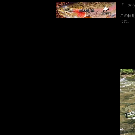
「 お
​この
った。