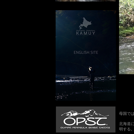
母国で
北海道に
明する