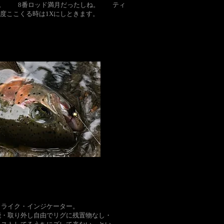
談。 8番ロッド満月だったしね。 ティ
今度ここくる時は1Xにしときます。
トライク・インジケーター。
能・取り外し自由でリグに残置物なし・