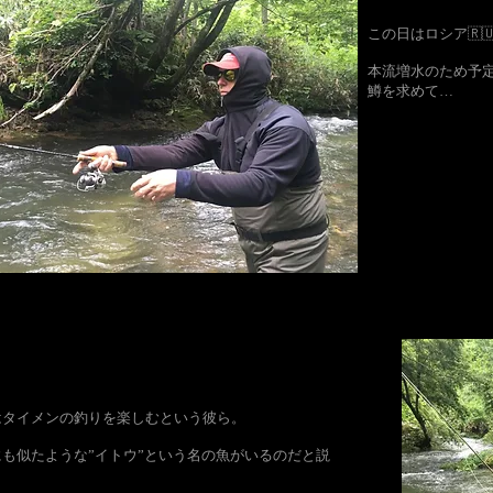
この日はロシア🇷
本流増水のため予
鱒を求めて…
はタイメンの釣りを楽しむという彼ら。
も似たような”イトウ”という名の魚がいるのだと説
。