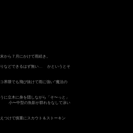
末から７月にかけて雨続き。
釣りなどできるはず無い… かというとそ
コ界隈でも飛び抜けて雨に強い”魔法の
ように立木に身を隠しながら「そ〜っと」
 小〜中型の魚影が群れをなして泳い
さえつけて慎重にスカウト＆ストーキン