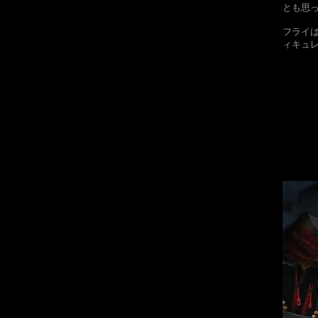
とも思
​フラ
ィキュ