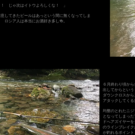
う！ じゃ次はイトウよろしくな！ 」
日用意してきたビールはあっという間に無くなってしま
 ロシア人は本当にお酒好き多し🍻。
​６月終わり頃か
出してからという
ダウンクロスから
アタックしてく
均整のとれたニジ
となってしまったT
ドへアズイヤーを
のラインブレイク
が釣れるポイント