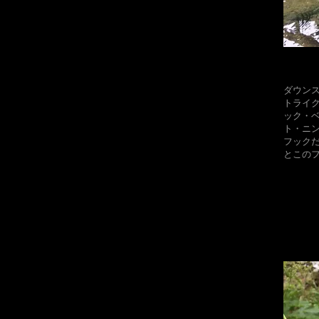
​ダウ
トライ
ック・ベ
ト・ニ
フック
とこの