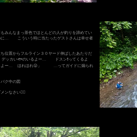
川もみんなまっ茶色でほとんどの人が釣りを諦めてい
のに… こういう時に当たったゲストさんは幸せ者
立ち位置からフルライン３０ヤード伸ばしたあたりだ
 デッカい🐟のいるよー… ドスン❗️ってくるよ
るよー… ほれほれ😛」 …ってガイドに煽られ
クバク中の図
メンなさい🙇‍♀️