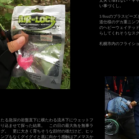
丈夫で壊れない・キ
い事づくし。
1/8ozのブラスビー
道仕様のデカ重ニンフ
のヘビーウェイテッ
らしてくれそうなス
札幌市内のフライショッ
。
の当たる急深の岩盤直下に横たわる流木下にウェットフ
潜り込ませて探った結果。 この日の最大魚を無事ラ
ング。 更に大きく育ちそうな顔付の雄だけど、ヒッ
ャンプもなくグイグイと底に向かう感触はアメマスか