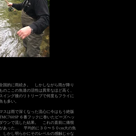
ら全国的に雨続き。 しかしながら雨が降り
ものここの魚達の活性は異常なほど高く、
スイング後のリトリーブで何度もフライに
る魚も多い。
マスは雨で深くなった流心に今はもう絶版
MC760SP ６番フックに巻いたビーズヘッ
ダウンで流した結果。 これの直前に痛恨
があった… 平均的に３０〜５０cm大の魚
、しかし明らかにそのレベルの感触じゃな