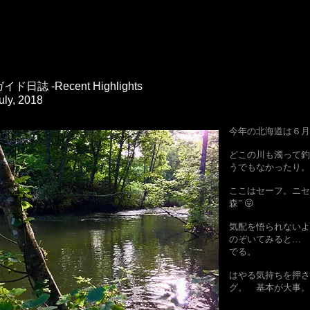
イド日誌 -Recent Highlights
uly, 2018
今年の北海道は６月
どこの川も濁って
うでもなかったり。
ここはセーフ。ニセ
森” 😛
​気配を悟られない
のぞいてみると…
でる。
​はやる気持ちを押
グ。 基本が大事。