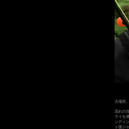
大場所
​流れ
ライを
ンディ
ト後ジ