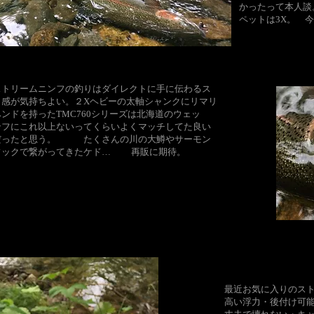
かったって本人
ペットは3X。 
ンストリームニンフの釣りはダイレクトに手に伝わるス
ク感が気持ちよい。２Xヘビーの太軸シャンクにリマリ
ンドを持ったTMC760シリーズは北海道のウェッ
ンフにこれ以上ないってくらいよくマッチしてた良い
だったと思う。 たくさんの川の大鱒やサーモン
フックで繋がってきたケド… 再販に期待。
最近お気に入りのス
高い浮力・後付け可