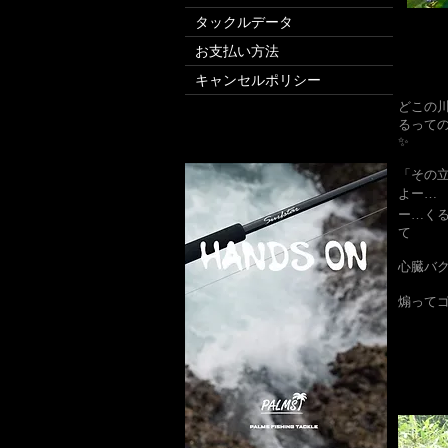
タックルデータ
お支払い方法
キャンセルポリシー
どこの
るって
✨
「その
よー…
ー…く
て
心臓バ
​煽ってゴ