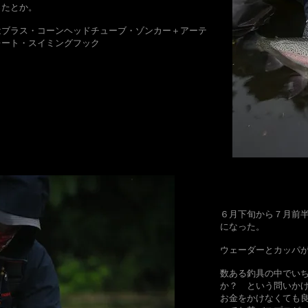
ったとか。
イはブラス・コーンヘッドチューブ・ゾンカー＋アーテ
レート・スイミングフック
​６月下旬から７月前
になった。
ウェーダーとカッパ
数ある釣具の中でい
か？ という問いか
お金をかけなくても