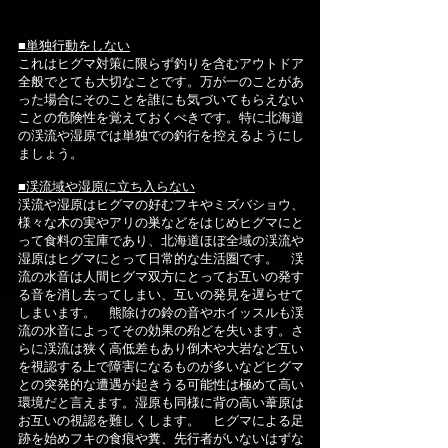
■単独行動をしない
これはヒグマ対策に限らず釣りを含むアウトドア
全般でとても大切なことです。万が一のことがあ
った場合にそのことを誰にも気づいてもらえない
ことの危険性を覚えておくべきです。特に北海道
の渓流や湿原では単独での釣行を控えるようにし
ましょう。
■渓流域や湿原に立ち入らない
渓流や湿原はヒグマの好むフキやミズバショウ、
様々な木の実やアリの巣などをはじめヒグマにと
って食料の宝庫であり、北海道ほぼ全域の渓流や
湿原はヒグマにとって日常的な生活圏です。 渓
流の水音は人間ヒグマ双方にとってお互いの発す
る音を消し去ってしまい、互いの発見を遅らせて
しまいます。 熊除けの鈴の音やホイッスルも渓
流の水音によってその効果の殆どを失います。さ
らに渓流は狭く高低差もあり倒木や大岩など互い
を視認する上で障害になるものが多いなどヒグマ
との突発的な遭遇が起きうる可能性は極めて高い
環境だと言えます。湿原も同様に背の高い葦原は
お互いの視認を難しくします。 ヒグマによる足
跡を始めフキの食痕や糞、先行者がいないはずな