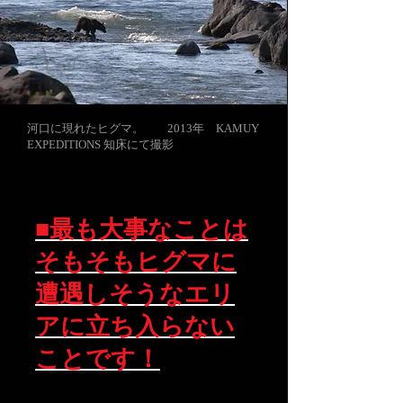
河口に現れたヒグマ。 2013年 KAMUY
EXPEDITIONS 知床にて撮影
■最も大事なことは
そもそもヒグマに
遭遇しそうなエリ
アに立ち入らない
ことです！