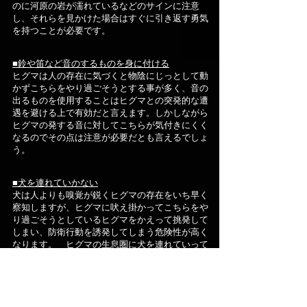
のに河原の岩が濡れているなどのサインに注意
し、それらを見かけた場合はすぐに引き返す勇気
を持つことが必要です。
■鈴や笛など音のするものを身に付ける
ヒグマは人の存在に気づくと物陰にじっとして動
かずこちらをやり過ごそうとする事が多く、音の
出るものを使用することはヒグマとの突発的な遭
遇を避ける上で有効だと言えます。しかしながら
ヒグマの発する音に対してこちらが気付きにくく
なるのでその点は注意が必要だとも言えるでしょ
う。
■犬を連れていかない
犬は人よりも嗅覚が鋭くヒグマの存在をいち早く
察知しますが、ヒグマに吠え掛かってこちらをや
り過ごそうとしているヒグマをかえって挑発して
しまい、防衛行動を誘発してしまう危険性が高く
なります。 ヒグマの生息圏に犬を連れていって
はいけません。
■食物の匂いは強烈にヒグマを誘引します
一度人間の食物の味を覚えたヒグマは以後それら