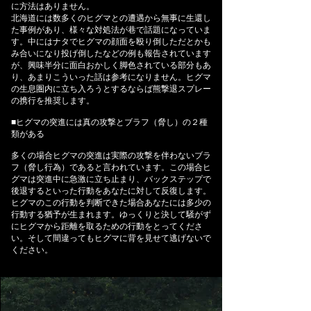
に方法はありません。
北海道には数多くのヒグマとの遭遇から無事に生還し
た事例があり、様々な対処法が巷で話題になっていま
す。中にはナタでヒグマの顔面を殴り倒しただとかも
み合いになり投げ倒したなどの例も報告されています
が、興味半分に面白おかしく脚色されている部分もあ
り、あまりこういった話は参考になりません。ヒグマ
の生息圏内に立ち入ろうとするならば熊撃退スプレー
の携行を推奨します。
■ヒグマの突進には真の攻撃とブラフ（脅し）の２種
類がある
多くの場合ヒグマの突進は実際の攻撃を伴わないブラ
フ（脅し行為）であると言われています。この場合ヒ
グマは突進中に急激に立ち止まり、バックステップで
後退するといった行動をあなたに対して反復します。
ヒグマのこの行動を判断できた場合あなたには多少の
行動する猶予が生まれます。ゆっくりと決して騒がず
にヒグマから距離を取るための行動をとってくださ
い。そして間違ってもヒグマに背を見せて逃げないで
ください。