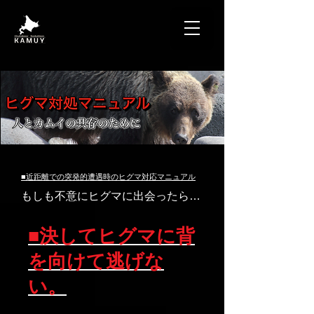
ヒグマ, 対策, 対処, 対応, マニュアル
■近距離での突発的遭遇時のヒグマ対応マニュアル
もしも不意にヒグマに出会ったら…
■決してヒグマに背
を向けて逃げな
い。