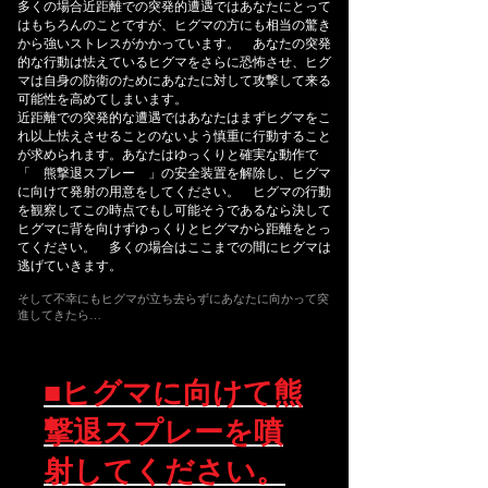
多くの場合近距離での突発的遭遇ではあなたにとって
はもちろんのことですが、ヒグマの方にも相当の驚き
から強いストレスがかかっています。 あなたの突発
的な行動は怯えているヒグマをさらに恐怖させ、ヒグ
マは自身の防衛のためにあなたに対して攻撃して来る
可能性を高めてしまいます。
近距離での突発的な遭遇ではあなたはまずヒグマをこ
れ以上怯えさせることのないよう慎重に行動すること
が求められます。あなたはゆっくりと確実な動作で
「 熊撃退スプレー 」の安全装置を解除し、ヒグマ
に向けて発射の用意をしてください。 ヒグマの行動
を観察してこの時点でもし可能そうであるなら決して
ヒグマに背を向けずゆっくりとヒグマから距離をとっ
てください。 多くの場合はここまでの間にヒグマは
逃げていきます。
そして不幸にもヒグマが立ち去らずにあなたに向かって突
進してきたら…
■ヒグマに向けて熊
撃退スプレーを噴
射してください。