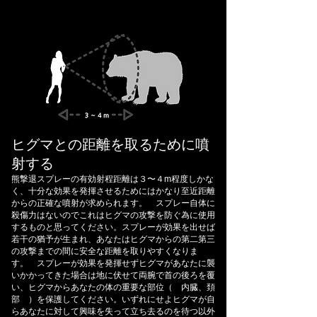
ヒグマとの距離を取るために噴
射する
熊撃退スプレーの有効射程距離は３〜４m程度しかな
く、十分な効果を発揮させるためにはかなり至近距離
からの正確な噴射が求められます。 スプレー自体に
殺傷力はないのでこれはヒグマの攻撃を防ぐ為に使用
するものと思ってください。スプレーが効果を出せば
若干の猶予が生まれ、あなたはヒグマからの第二第三
の攻撃までの間に安全な距離を取りやすくなりま
す。 スプレーが効果を発揮せずヒグマがあなたに襲
いかかってきた場合は地に伏せて両腕で首の後ろを覆
い、ヒグマからあなたの体の重要な部位（ 内臓、頚
部 ）を保護してください。いずれにせよヒグマが自
らあなたに対して興味を失って立ち去るのを待つ以外