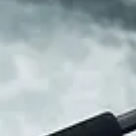
９月中旬
２０１９年夏に国際線ターミナルが新設リニュアルされたばかりの新千歳空
​台湾からのゲスト到着。
２週間のプライベートガイド で対応。
​ニセコを拠点に釣り三昧と洒落込む。
「ロッドチューブの中身は詰め詰めでギッチリだよ。今回は滞在中にロッ
オッケー。 ガイドハウスを自分の工房だと思って好き勝手にやって。
「​ありがとう、そうするよ。」
​中国語の未熟なガイドに英語で付き合ってくれるゲストに感謝。