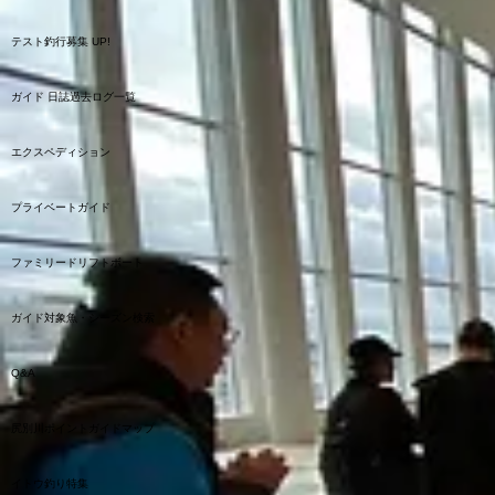
テスト釣行募集 UP!
ガイド 日誌過去ログ一覧
エクスペディション
プライベートガイド
ファミリードリフトボート
ガイド対象魚・シーズン検索
Q&A
尻別川ポイントガイドマップ
イトウ釣り特集