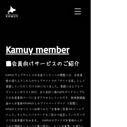
​Kamuy member
​■会員向けサービスのご紹介
KAMUYウェブサイト
での会員コンテンツの閲覧には、会員資
格を得た上でこちらのウェブサイトでの「サイト会員」として
登録していただくだけでOKになりました。登録にはエクスペ
ディションやテスト釣行、また各釣り場のGPSガイドマップな
どの会員専用ページにまずアクセスしていただき、新規登録画
面からお客様がKAMUYとのプライベートガイド で実際に
KMAUYとのやりとりに利用された「お客様ご自身のEメールア
ドレス」を入力してパスワードをご自分で設定していただくだ
けで会員申請がすみます。 KAMUYのガイドがお客様の入力
された情報を一つ一つ丁寧に照会し、*「入会基準」を満たし