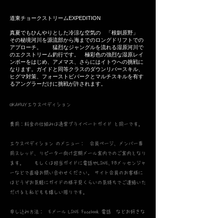
​道東チョークストリームEXPEDITION
真夏でもひんやりとした冷涼な空気の 「根釧原野」
その秘境河川を源流部から海までのロングドリフトでの
アプローチ。 猛烈なジャングルを流れる湿原河川で
のエクストリーム釣行です。 極彩色の強烈な湿原レイ
ンボーをはじめ、アメマス、さらにはイトウへの挑戦に
なります。ガイドと同等クラスのダウンリバースキル、
ヒグマ対策、フォーストビバークとマルチスキルを有す
るアングラーだけに挑戦が許されます。
◽️KAMUYエクスペディション
費用：料金の仕組みは通常プライベートガイド と同一です。
エクスペディション のメニュー： 会員ページ、メンバー専
用スレッド、リピーター向け定期メール案内でのご案内となり
ます。 もしくは担当ガイドに電話やLINE, FBメッセンジャ
ーなどで直接お問い合わせください。 サイト会員のお客様に
はどうぞお気軽にガイドの様子見くらいの気持ちでご連絡いた
だけると私どもも嬉しい限りです。
申し込み方法： Eメール LINE Facebook 電話 などお好きな