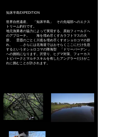
​知床半島EXPEDITION
世界自然遺産、 「知床半島」 その先端部へのエクス
トリーム釣行です。
地元漁業者の協力によって実現する、原始フィールドへ
のアプローチ。 海を埋め尽くすカラフトマスの大
群、 雲霞のごとく川底を埋め尽くすオショロコマの群
れ、 …さらには北海道ではおそらくここにだけ生息
するというオショロコマの降海型 「ドリーバーデン 」
への挑戦になります。沢登り、ヒグマ対策、フォーカス
トビバークとマルチスキルを有したアングラーだけがこ
れに挑むことが許されます。