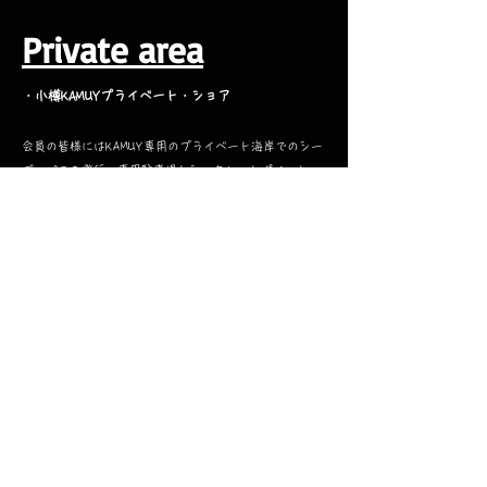
​Private area
・小樽KAMUYプライベート・ショア
会員の皆様にはKAMUY専用のプライベート海岸でのシー
ズンパスを発行。専用駐車場とシークレットポイントへ
のアクセスルートをいつでもご利用になれます。 春の
サクラマス・アメマスはもちろん、初夏からのヒラメや
青物の岸からのキャスティングゲームに最適な環境で
す。 歴史ある風光明媚な北の港町・小樽で他の人に邪
魔されないゆったりとした貸切の釣りと滞在を心ゆくま
でお楽しみいただけます。 周辺は今後会員制のキャ
ンプ場として整備されてゆく予定… プライベートビー
チでの釣りのほか、シーカヤックやバーベキューなど遊
びの幅が広がっていきます…