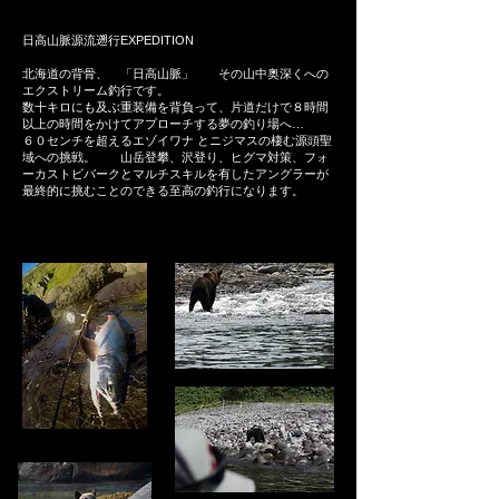
​日高山脈源流遡行EXPEDITION
北海道の背骨、 「日高山脈」 その山中奥深くへの
エクストリーム釣行です。
数十キロにも及ぶ重装備を背負って、片道だけで８時間
以上の時間をかけてアプローチする夢の釣り場へ…
６０センチを超えるエゾイワナ とニジマスの棲む源頭聖
域への挑戦。 山岳登攀、沢登り、ヒグマ対策、フォ
ーカストビバークとマルチスキルを有したアングラーが
最終的に挑むことのできる至高の釣行になります。